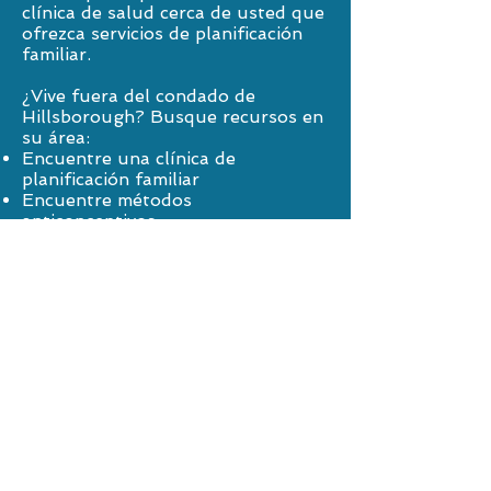
clínica de salud cerca de usted que
ofrezca servicios de planificación
familiar.
¿Vive fuera del condado de
Hillsborough? Busque recursos en
su área:
Encuentre una clínica de
planificación familiar
Encuentre métodos
anticonceptivos
¿Está en acogida temporal?
Descargue la aplicación
FosterPower para acceder a
información sobre sus beneficios,
protecciones
y derechos legales.