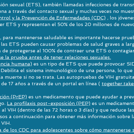
ón sexual (ETS), también llamadas infecciones de transm
ona a través del contacto sexual y muchas veces no mues
ntrol y la Prevención de Enfermedades (CDC)
, los jóvene
aer ETS y representan el 50% de los 20 millones de nuev
o, para mantenerse saludable es importante hacerse prueb
n, las ETS pueden causar problemas de salud graves a la
a de protegerse al 100% de contraer una ETS o contagiar
se la prueba antes de tener relaciones sexuales.
iencia humana)
es un tipo de ETS que puede provocar SI
Debilita el sistema inmunológico de una persona, lo que d
la muerte si no se trata. Las autopruebas de VIH gratuit
de 17 años a través de un portal en línea (
together.tak
ición (PrEP)
es un medicamento que puede ayudar a preve
go.
La profilaxis post-exposición (PEP)
es un medicament
al VIH (dentro de las 72 horas o 3 días) y que reduce las
rsos a continuación para obtener más información sobre l
 VIH.
va de los CDC para adolescentes sobre cómo mantenerse sa