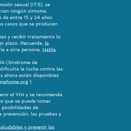
isión sexual (ITS), se
tran ningún síntoma.
s de entre 15 y 24 años
os casos que se producen
as y recibir tratamiento lo
rgo plazo. Recuerde,
la
la a otra persona.
Habla
DA (Síndrome de
ificulta la lucha contra las
as ahora están disponibles
emehome.org
).
nir el VIH y se recomienda
o que se puede tomar
 posibilidades de
a prevención, las pruebas y
ludables y prevenir las