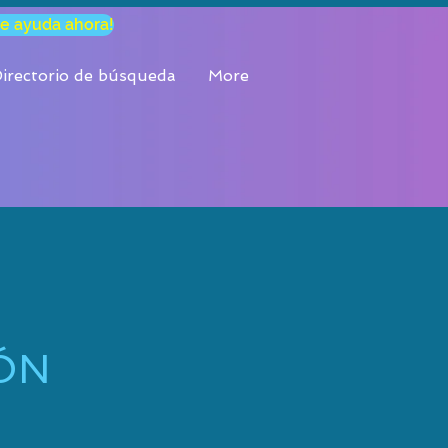
e ayuda ahora!
, los 7
irectorio de búsqueda
More
ÓN