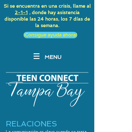
Si se encuentra en una crisis, llame al
2-1-1
, donde hay asistencia
disponible las 24 horas, los 7 días de
la semana.
¡Consigue ayuda ahora!
MENU
RELACIONES
La comunicación es clave cuando se trata