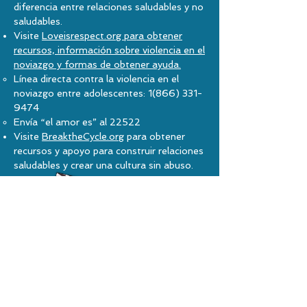
diferencia entre relaciones saludables y no
saludables.
Visite
Loveisrespect.org para obtener
recursos, información sobre violencia en el
noviazgo y formas de obtener ayuda.
Línea directa contra la violencia en el
noviazgo entre adolescentes: 1(866) 331-
9474
Envía “el amor es” al 22522
Visite
BreaktheCycle.org
para obtener
recursos y apoyo para construir relaciones
saludables y crear una cultura sin abuso.